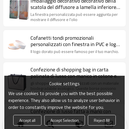
Imballaggio decorativo decorativo della
scatola del diffusore a lamella inferiore
con laminazione lucida e finestra
La finestra personalizzata può essere aggiunta per
fustellata
mostrare il diffusore e l'olio
Cofanetti tondi promozionali
personalizzati con finestra in PVC e logo
dorato
Il logo dorato può essere famoso per il tuo marchio.
Confezione di shopping bag in carta
patinata di lusso con manico in cotone e
laminazione opaca
Cookie settings
gli shopper in carta sono realizzati con un materiale
biodegradabile ecologico. Queste borse possono
We use cookies to provide you with the best possible
essere riciclate, riutiliz
experience. They also allow us to analyze user behavior in
order to constantly improve the website for you.
Confezione di lusso fatta a mano con
carta dorata e rossetto di carta con
Accept all
Accept Selection
Reject All
stampa a caldo e vernice perlata
Scatola cosmetica personalizzata progettata per