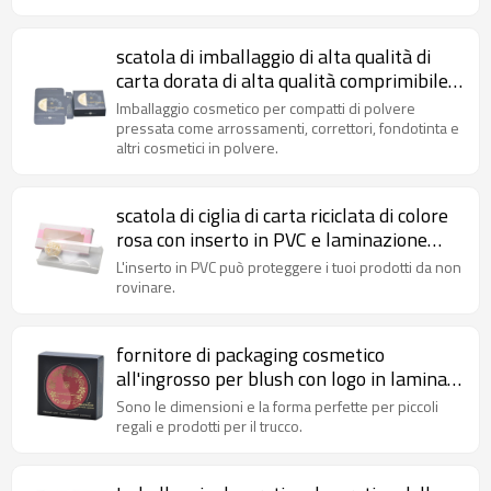
scatola di imballaggio di alta qualità di
carta dorata di alta qualità comprimibile
in polvere con vernice perlata
Imballaggio cosmetico per compatti di polvere
pressata come arrossamenti, correttori, fondotinta e
altri cosmetici in polvere.
scatola di ciglia di carta riciclata di colore
rosa con inserto in PVC e laminazione
opaca
L'inserto in PVC può proteggere i tuoi prodotti da non
rovinare.
fornitore di packaging cosmetico
all'ingrosso per blush con logo in lamina
d'oro e vernice perlata
Sono le dimensioni e la forma perfette per piccoli
regali e prodotti per il trucco.