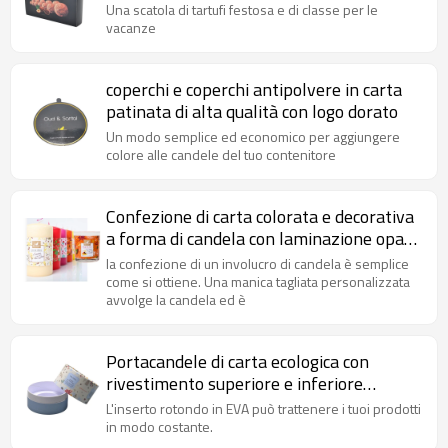
opaca
Una scatola di tartufi festosa e di classe per le
vacanze
coperchi e coperchi antipolvere in carta
patinata di alta qualità con logo dorato
Un modo semplice ed economico per aggiungere
colore alle candele del tuo contenitore
Confezione di carta colorata e decorativa
a forma di candela con laminazione opaca
made in China
la confezione di un involucro di candela è semplice
come si ottiene. Una manica tagliata personalizzata
avvolge la candela ed è
Portacandele di carta ecologica con
rivestimento superiore e inferiore
all'ingrosso con schiuma EVA e
L'inserto rotondo in EVA può trattenere i tuoi prodotti
laminazione opaca
in modo costante.