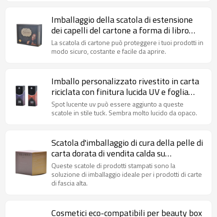
Imballaggio della scatola di estensione
dei capelli del cartone a forma di libro
fatto a mano su misura di stampa di
La scatola di cartone può proteggere i tuoi prodotti in
CMYK per il regalo
modo sicuro, costante e facile da aprire.
Imballo personalizzato rivestito in carta
riciclata con finitura lucida UV e foglia
argento
Spot lucente uv può essere aggiunto a queste
scatole in stile tuck. Sembra molto lucido da opaco.
Scatola d'imballaggio di cura della pelle di
carta dorata di vendita calda su
ordinazione con foglio d'argento e logo in
Queste scatole di prodotti stampati sono la
rilievo
soluzione di imballaggio ideale per i prodotti di carte
di fascia alta.
Cosmetici eco-compatibili per beauty box