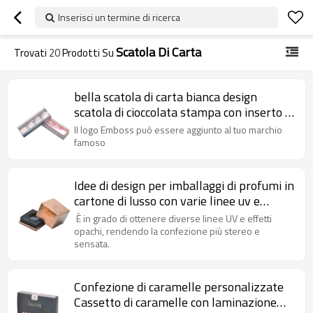
Inserisci un termine di ricerca
Scatola Di Carta
Trovati
20
Prodotti Su
bella scatola di carta bianca design
scatola di cioccolata stampa con inserto in
carta per uso alimentare e finestra in
Il logo Emboss può essere aggiunto al tuo marchio
PVC
famoso
Idee di design per imballaggi di profumi in
cartone di lusso con varie linee uv e
effetto opaco
È in grado di ottenere diverse linee UV e effetti
opachi, rendendo la confezione più stereo e
sensata.
Confezione di caramelle personalizzate
Cassetto di caramelle con laminazione