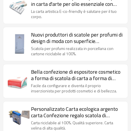
in carta d'arte per olio essenziale con
finestra e inserto in PVC
La carta artistica E-co-friendly è salutare per il tuo
corpo.
Nuovi produttori di scatole per profumi di
design di moda con superficie
testurizzata e inserti floccati
Scatola per profumi realizzata in porcellana con
cartone riciclabile al 100%.
Bella confezione di espositore cosmetico
a forma di scatola di carta a forma di
spacial
Facile da configurare e diventa il proprio
inserzionista per prodotti cosmetici e di bellezza.
Personalizzato Carta ecologica argento
carta Confezione regalo scatola di
cioccolato con logo in rilievo
Carta riciclabile al 100%. Qualità superiore. Carta
velina di alta qualità.